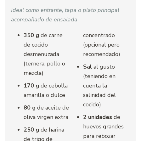
Ideal como entrante, tapa o plato principal
acompañado de ensalada
350 g
de carne
concentrado
de cocido
(opcional pero
desmenuzada
recomendado)
(ternera, pollo o
Sal
al gusto
mezcla)
(teniendo en
170 g
de cebolla
cuenta la
amarilla o dulce
salinidad del
cocido)
80 g
de aceite de
oliva virgen extra
2 unidades
de
huevos grandes
250 g
de harina
para rebozar
de trigo de