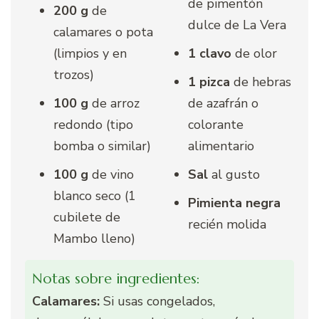
de pimentón
200 g
de
dulce de La Vera
calamares o pota
(limpios y en
1 clavo
de olor
trozos)
1 pizca
de hebras
100 g
de arroz
de azafrán o
redondo (tipo
colorante
bomba o similar)
alimentario
100 g
de vino
Sal
al gusto
blanco seco (1
Pimienta negra
cubilete de
recién molida
Mambo lleno)
Notas sobre ingredientes:
Calamares:
Si usas congelados,