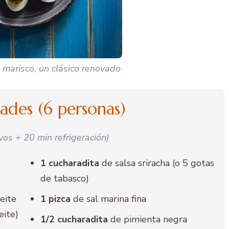
 marisco, un clásico renovado
tades (6 personas)
vos + 20 min refrigeración)
1 cucharadita
de salsa sriracha (o 5 gotas
de tabasco)
eite
1 pizca
de sal marina fina
eite)
1/2 cucharadita
de pimienta negra