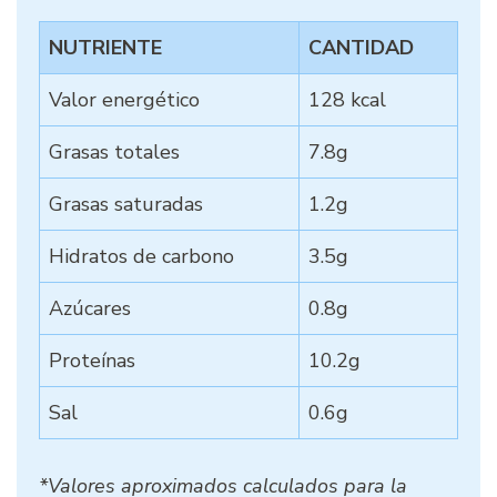
NUTRIENTE
CANTIDAD
Valor energético
128 kcal
Grasas totales
7.8g
Grasas saturadas
1.2g
Hidratos de carbono
3.5g
Azúcares
0.8g
Proteínas
10.2g
Sal
0.6g
*Valores aproximados calculados para la