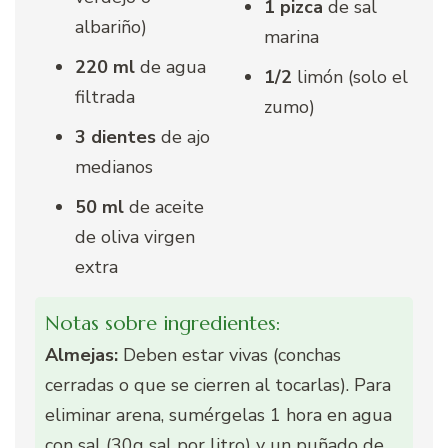
1 pizca
de sal
albariño)
marina
220 ml
de agua
1/2
limón (solo el
filtrada
zumo)
3 dientes
de ajo
medianos
50 ml
de aceite
de oliva virgen
extra
Notas sobre ingredientes:
Almejas:
Deben estar vivas (conchas
cerradas o que se cierren al tocarlas). Para
eliminar arena, sumérgelas 1 hora en agua
con sal (30g sal por litro) y un puñado de