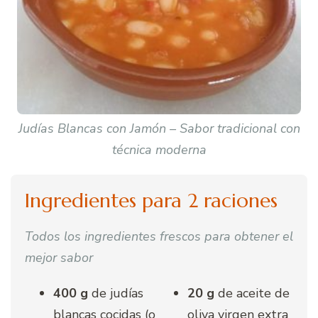
Judías Blancas con Jamón – Sabor tradicional con
técnica moderna
Ingredientes para 2 raciones
Todos los ingredientes frescos para obtener el
mejor sabor
400 g
de judías
20 g
de aceite de
blancas cocidas (o
oliva virgen extra