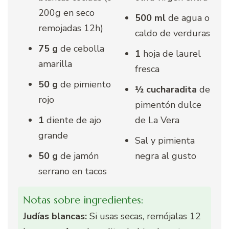
200g en seco
500 ml
de agua o
remojadas 12h)
caldo de verduras
75 g
de cebolla
1
hoja de laurel
amarilla
fresca
50 g
de pimiento
½ cucharadita
de
rojo
pimentón dulce
1
diente de ajo
de La Vera
grande
Sal y pimienta
50 g
de jamón
negra al gusto
serrano en tacos
Notas sobre ingredientes:
Judías blancas:
Si usas secas, remójalas 12