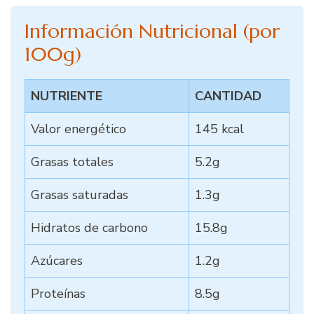
Información Nutricional (por
100g)
NUTRIENTE
CANTIDAD
Valor energético
145 kcal
Grasas totales
5.2g
Grasas saturadas
1.3g
Hidratos de carbono
15.8g
Azúcares
1.2g
Proteínas
8.5g