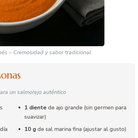
bés – Cremosidad y sabor tradicional
sonas
para un salmorejo auténtico
s
1 diente
de ajo grande (sin germen para
suavizar)
día
10 g
de sal marina fina (ajustar al gusto)