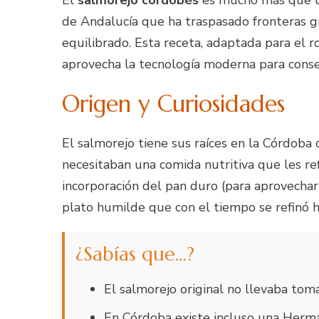
El
salmorejo cordobés
es mucho más que un
de Andalucía que ha traspasado fronteras gr
equilibrado. Esta receta, adaptada para el 
aprovecha la tecnología moderna para conse
Origen y Curiosidades
El salmorejo tiene sus raíces en la Córdoba
necesitaban una comida nutritiva que les re
incorporación del pan duro (para aprovechar 
plato humilde que con el tiempo se refinó 
¿Sabías que…?
El salmorejo original no llevaba to
En Córdoba existe incluso una Herma