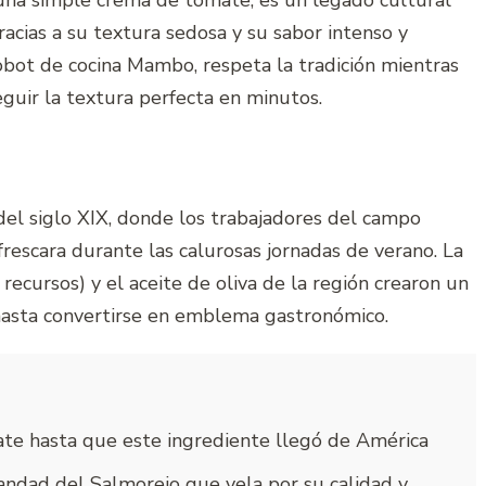
a simple crema de tomate; es un legado cultural
acias a su textura sedosa y su sabor intenso y
robot de cocina Mambo, respeta la tradición mientras
guir la textura perfecta en minutos.
 del siglo XIX, donde los trabajadores del campo
frescara durante las calurosas jornadas de verano. La
recursos) y el aceite de oliva de la región crearon un
hasta convertirse en emblema gastronómico.
mate hasta que este ingrediente llegó de América
ndad del Salmorejo que vela por su calidad y