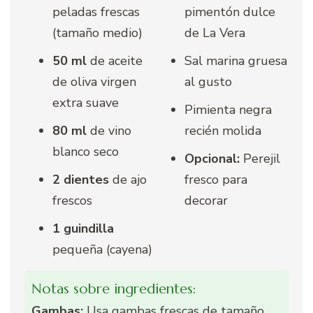
peladas frescas
pimentón dulce
(tamaño medio)
de La Vera
50 ml
de aceite
Sal marina gruesa
de oliva virgen
al gusto
extra suave
Pimienta negra
80 ml
de vino
recién molida
blanco seco
Opcional:
Perejil
2 dientes
de ajo
fresco para
frescos
decorar
1 guindilla
pequeña (cayena)
Notas sobre ingredientes:
Gambas:
Usa gambas frescas de tamaño