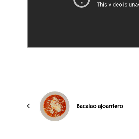
Navegación
de
entradas
Bacalao ajoarriero