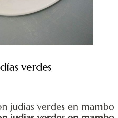
días verdes
on judias verdes en mambo
on judias verdes en mambo