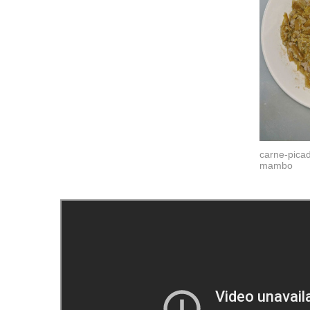
carne-picad
mambo