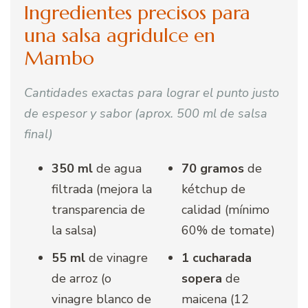
Ingredientes precisos para
una salsa agridulce en
Mambo
Cantidades exactas para lograr el punto justo
de espesor y sabor (aprox. 500 ml de salsa
final)
350 ml
de agua
70 gramos
de
filtrada (mejora la
kétchup de
transparencia de
calidad (mínimo
la salsa)
60% de tomate)
55 ml
de vinagre
1 cucharada
de arroz (o
sopera
de
vinagre blanco de
maicena (12