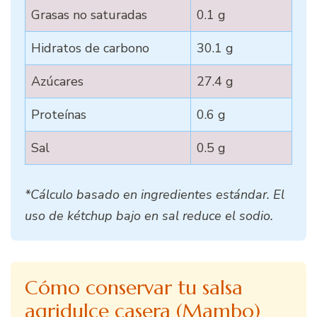
Grasas no saturadas
0.1 g
Hidratos de carbono
30.1 g
Azúcares
27.4 g
Proteínas
0.6 g
Sal
0.5 g
*Cálculo basado en ingredientes estándar. El
uso de kétchup bajo en sal reduce el sodio.
Cómo conservar tu salsa
agridulce casera (Mambo)