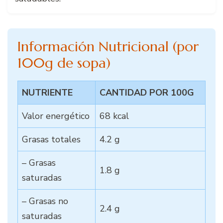
Información Nutricional (por
100g de sopa)
NUTRIENTE
CANTIDAD POR 100G
Valor energético
68 kcal
Grasas totales
4.2 g
– Grasas
1.8 g
saturadas
– Grasas no
2.4 g
saturadas