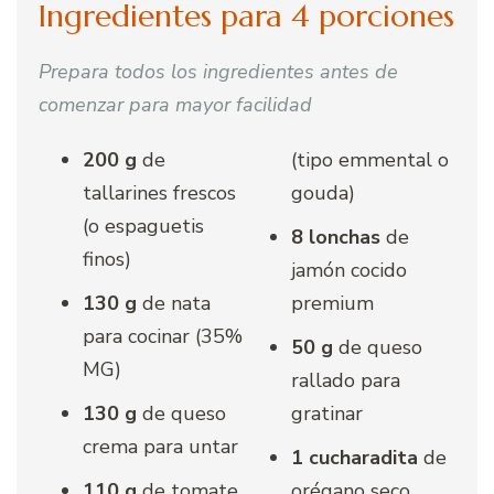
Ingredientes para 4 porciones
Prepara todos los ingredientes antes de
comenzar para mayor facilidad
200 g
de
(tipo emmental o
tallarines frescos
gouda)
(o espaguetis
8 lonchas
de
finos)
jamón cocido
130 g
de nata
premium
para cocinar (35%
50 g
de queso
MG)
rallado para
130 g
de queso
gratinar
crema para untar
1 cucharadita
de
110 g
de tomate
orégano seco