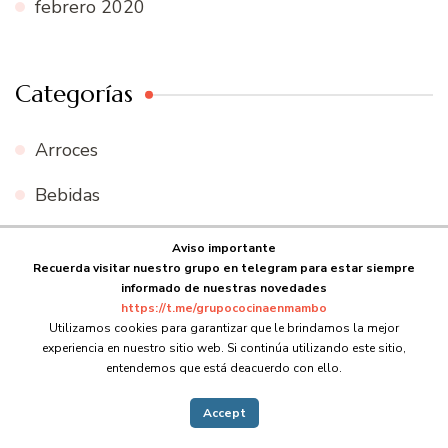
febrero 2020
Categorías
Arroces
Bebidas
Carnes
Aviso importante
Recuerda visitar nuestro grupo en telegram para estar siempre
Cocina de aprovechamiento
informado de nuestras novedades
https://t.me/grupococinaenmambo
Cócteles
Utilizamos cookies para garantizar que le brindamos la mejor
experiencia en nuestro sitio web. Si continúa utilizando este sitio,
entendemos que está deacuerdo con ello.
Cremas
Accept
Ensaladas