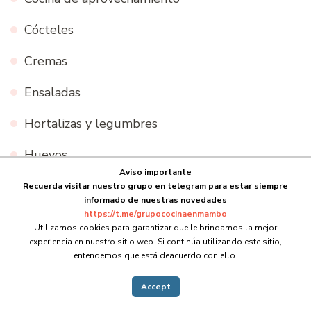
Cócteles
Cremas
Ensaladas
Hortalizas y legumbres
Huevos
Aviso importante
Panes
Recuerda visitar nuestro grupo en telegram para estar siempre
informado de nuestras novedades
https://t.me/grupococinaenmambo
Pastas
Utilizamos cookies para garantizar que le brindamos la mejor
experiencia en nuestro sitio web. Si continúa utilizando este sitio,
Patés
entendemos que está deacuerdo con ello.
Pescados y mariscos
Accept