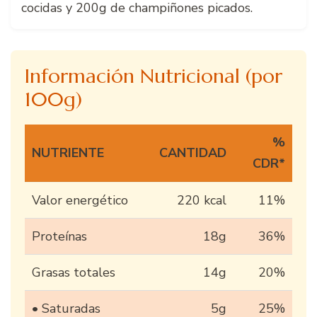
cocidas y 200g de champiñones picados.
Información Nutricional (por
100g)
%
NUTRIENTE
CANTIDAD
CDR*
Valor energético
220 kcal
11%
Proteínas
18g
36%
Grasas totales
14g
20%
• Saturadas
5g
25%