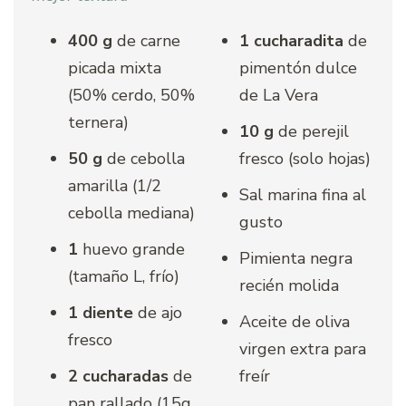
400 g
de carne
1 cucharadita
de
picada mixta
pimentón dulce
(50% cerdo, 50%
de La Vera
ternera)
10 g
de perejil
50 g
de cebolla
fresco (solo hojas)
amarilla (1/2
Sal marina fina al
cebolla mediana)
gusto
1
huevo grande
Pimienta negra
(tamaño L, frío)
recién molida
1 diente
de ajo
Aceite de oliva
fresco
virgen extra para
2 cucharadas
de
freír
pan rallado (15g,