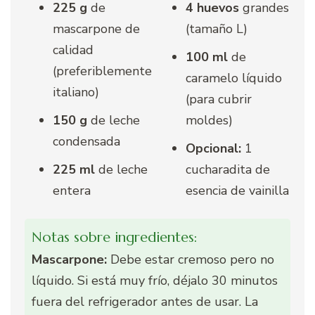
225 g
de
4 huevos
grandes
mascarpone de
(tamaño L)
calidad
100 ml
de
(preferiblemente
caramelo líquido
italiano)
(para cubrir
150 g
de leche
moldes)
condensada
Opcional:
1
225 ml
de leche
cucharadita de
entera
esencia de vainilla
Notas sobre ingredientes:
Mascarpone:
Debe estar cremoso pero no
líquido. Si está muy frío, déjalo 30 minutos
fuera del refrigerador antes de usar. La