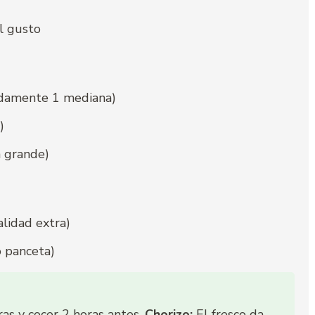
l gusto
adamente 1 mediana)
)
 grande)
alidad extra)
o panceta)
ras y cocer 2 horas antes.
Chorizo:
El fresco da