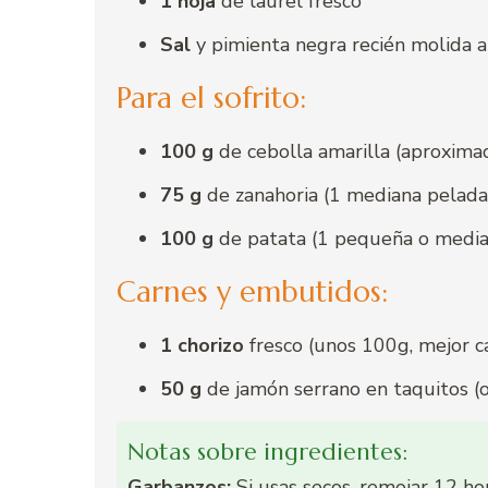
1 hoja
de laurel fresco
Sal
y pimienta negra recién molida a
Para el sofrito:
100 g
de cebolla amarilla (aproxim
75 g
de zanahoria (1 mediana pelada
100 g
de patata (1 pequeña o media
Carnes y embutidos:
1 chorizo
fresco (unos 100g, mejor c
50 g
de jamón serrano en taquitos (
Notas sobre ingredientes:
Garbanzos:
Si usas secos, remojar 12 ho