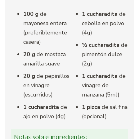
100 g
de
1 cucharadita
de
mayonesa entera
cebolla en polvo
(preferiblemente
(4g)
casera)
½ cucharadita
de
20 g
de mostaza
pimentón dulce
amarilla suave
(2g)
20 g
de pepinillos
1 cucharadita
de
en vinagre
vinagre de
(escurridos)
manzana (5ml)
1 cucharadita
de
1 pizca
de sal fina
ajo en polvo (4g)
(opcional)
Notas sobre ingredientes: