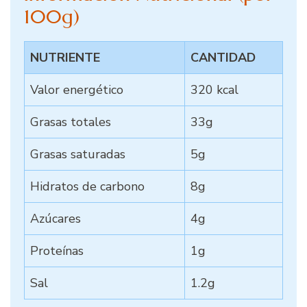
100g)
NUTRIENTE
CANTIDAD
Valor energético
320 kcal
Grasas totales
33g
Grasas saturadas
5g
Hidratos de carbono
8g
Azúcares
4g
Proteínas
1g
Sal
1.2g