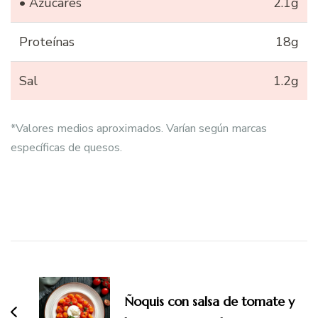
• Azúcares
2.1g
Proteínas
18g
Sal
1.2g
*Valores medios aproximados. Varían según marcas
específicas de quesos.
Navegación
de
entradas
Ñoquis con salsa de tomate y