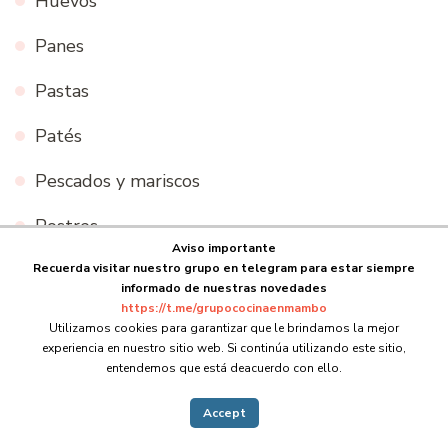
Huevos
Panes
Pastas
Patés
Pescados y mariscos
Postres
Aviso importante
Recetas
Recuerda visitar nuestro grupo en telegram para estar siempre
informado de nuestras novedades
https://t.me/grupococinaenmambo
Recetas del mundo
Utilizamos cookies para garantizar que le brindamos la mejor
experiencia en nuestro sitio web. Si continúa utilizando este sitio,
Salsas
entendemos que está deacuerdo con ello.
Sopas
Accept