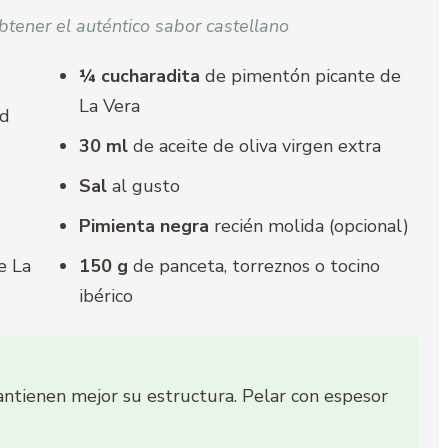
btener el auténtico sabor castellano
¼ cucharadita
de pimentón picante de
La Vera
ad
30 ml
de aceite de oliva virgen extra
Sal
al gusto
Pimienta negra
recién molida (opcional)
e La
150 g
de panceta, torreznos o tocino
ibérico
ntienen mejor su estructura. Pelar con espesor