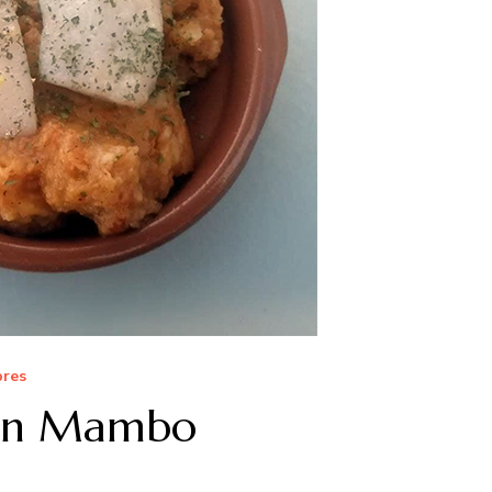
bres
 en Mambo