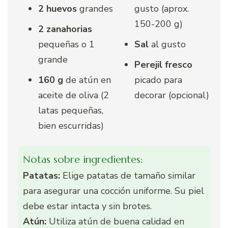
2 huevos
grandes
gusto (aprox.
150-200 g)
2 zanahorias
pequeñas o 1
Sal
al gusto
grande
Perejil fresco
160 g
de atún en
picado para
aceite de oliva (2
decorar (opcional)
latas pequeñas,
bien escurridas)
Notas sobre ingredientes:
Patatas:
Elige patatas de tamaño similar
para asegurar una cocción uniforme. Su piel
debe estar intacta y sin brotes.
Atún:
Utiliza atún de buena calidad en