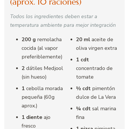
(aprox. 10 raciones)
Todos los ingredientes deben estar a
temperatura ambiente para mejor integración
200 g
remolacha
20 ml
aceite de
cocida (al vapor
oliva virgen extra
preferiblemente)
1 cdt
2
dátiles Medjool
concentrado de
(sin hueso)
tomate
1
cebolla morada
½ cdt
pimentón
pequeña (60g
dulce de La Vera
aprox.)
¼ cdt
sal marina
1 diente
ajo
fina
fresco
1 pizca
pimienta