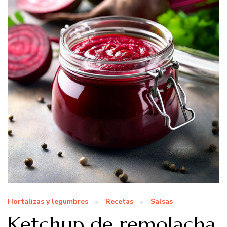
Hortalizas y legumbres
Recetas
Salsas
Ketchup de remolacha