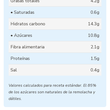
Grasas totales
4.2g
• Saturadas
0.6g
Hidratos carbono
14.3g
• Azúcares
10.8g
Fibra alimentaria
2.1g
Proteínas
1.5g
Sal
0.4g
Valores calculados para receta estándar. El 85%
de los azúcares son naturales de la remolacha y
dátiles.