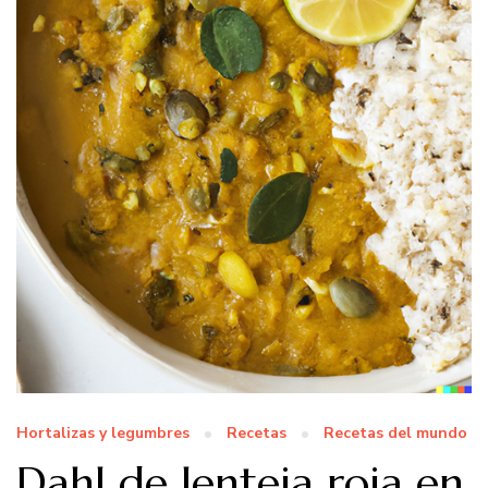
Hortalizas y legumbres
Recetas
Recetas del mundo
Dahl de lenteja roja en