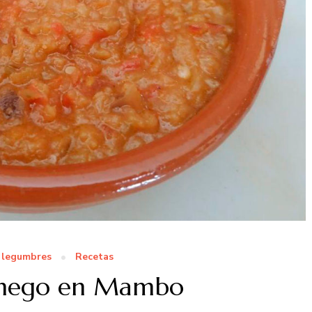
y legumbres
Recetas
chego en Mambo