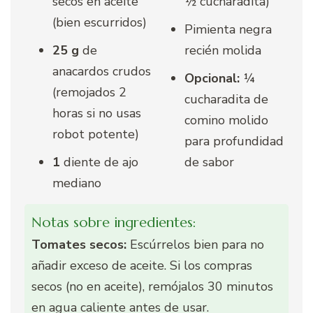
secos en aceite
½ cucharadita)
(bien escurridos)
Pimienta negra
25 g
de
recién molida
anacardos crudos
Opcional:
¼
(remojados 2
cucharadita de
horas si no usas
comino molido
robot potente)
para profundidad
1
diente de ajo
de sabor
mediano
Notas sobre ingredientes:
Tomates secos:
Escúrrelos bien para no
añadir exceso de aceite. Si los compras
secos (no en aceite), remójalos 30 minutos
en agua caliente antes de usar.