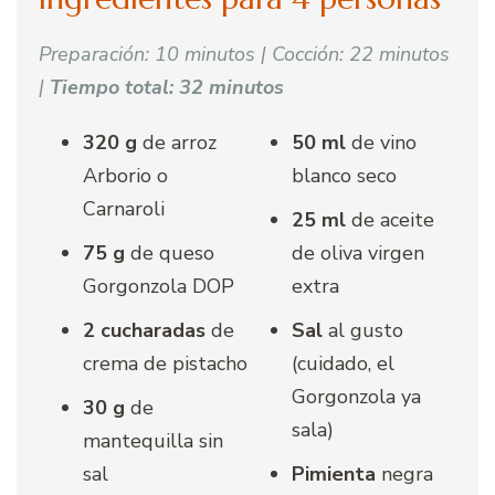
Preparación: 10 minutos | Cocción: 22 minutos
|
Tiempo total: 32 minutos
320 g
de arroz
50 ml
de vino
Arborio o
blanco seco
Carnaroli
25 ml
de aceite
75 g
de queso
de oliva virgen
Gorgonzola DOP
extra
2 cucharadas
de
Sal
al gusto
crema de pistacho
(cuidado, el
Gorgonzola ya
30 g
de
sala)
mantequilla sin
sal
Pimienta
negra