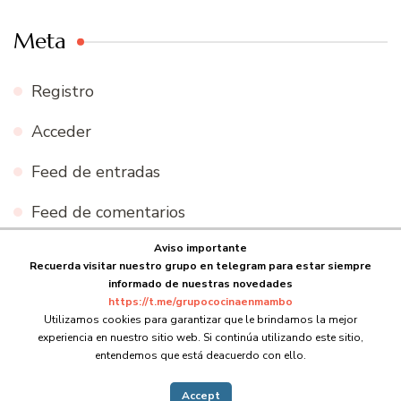
Meta
Registro
Acceder
Feed de entradas
Feed de comentarios
Aviso importante
WordPress.org
Recuerda visitar nuestro grupo en telegram para estar siempre
informado de nuestras novedades
https://t.me/grupococinaenmambo
Utilizamos cookies para garantizar que le brindamos la mejor
experiencia en nuestro sitio web. Si continúa utilizando este sitio,
© Copyright 2026
Cocina en Mambo
. Todos los derechos
entendemos que está deacuerdo con ello.
reservados.
Blossom Recipe | Desarrollado por
Blossom
Themes
.Funciona con
WordPress
.
Accept