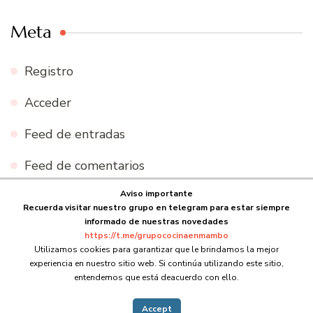
Meta
Registro
Acceder
Feed de entradas
Feed de comentarios
Aviso importante
WordPress.org
Recuerda visitar nuestro grupo en telegram para estar siempre
informado de nuestras novedades
https://t.me/grupococinaenmambo
Utilizamos cookies para garantizar que le brindamos la mejor
experiencia en nuestro sitio web. Si continúa utilizando este sitio,
© Copyright 2026
Cocina en Mambo
. Todos los derechos
entendemos que está deacuerdo con ello.
reservados.
Blossom Recipe | Desarrollado por
Blossom
Themes
.Funciona con
WordPress
.
Accept