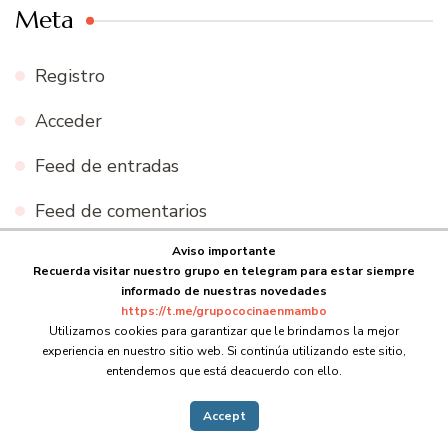
Meta
Registro
Acceder
Feed de entradas
Feed de comentarios
Aviso importante
WordPress.org
Recuerda visitar nuestro grupo en telegram para estar siempre
informado de nuestras novedades
https://t.me/grupococinaenmambo
Utilizamos cookies para garantizar que le brindamos la mejor
experiencia en nuestro sitio web. Si continúa utilizando este sitio,
© Copyright 2026
Cocina en Mambo
. Todos los derechos
entendemos que está deacuerdo con ello.
reservados.
Blossom Recipe | Desarrollado por
Blossom
Themes
.Funciona con
WordPress
.
Accept