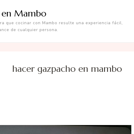
a en Mambo
a que cocinar con Mambo resulte una experiencia fácil,
ance de cualquier persona.
hacer gazpacho en mambo