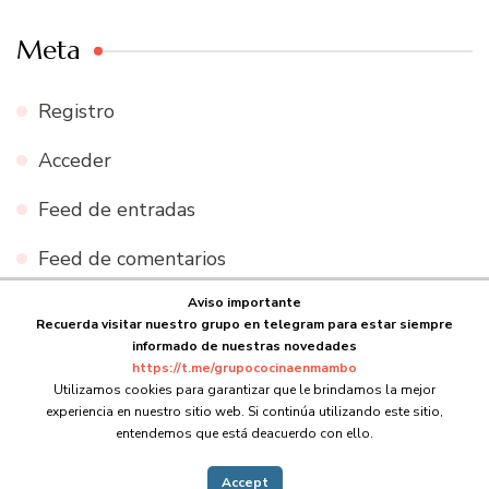
Meta
Registro
Acceder
Feed de entradas
Feed de comentarios
Aviso importante
WordPress.org
Recuerda visitar nuestro grupo en telegram para estar siempre
informado de nuestras novedades
https://t.me/grupococinaenmambo
Utilizamos cookies para garantizar que le brindamos la mejor
experiencia en nuestro sitio web. Si continúa utilizando este sitio,
© Copyright 2026
Cocina en Mambo
. Todos los derechos
entendemos que está deacuerdo con ello.
reservados.
Blossom Recipe | Desarrollado por
Blossom
Themes
.Funciona con
WordPress
.
Accept