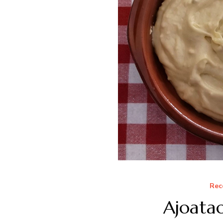
Rec
Ajoata