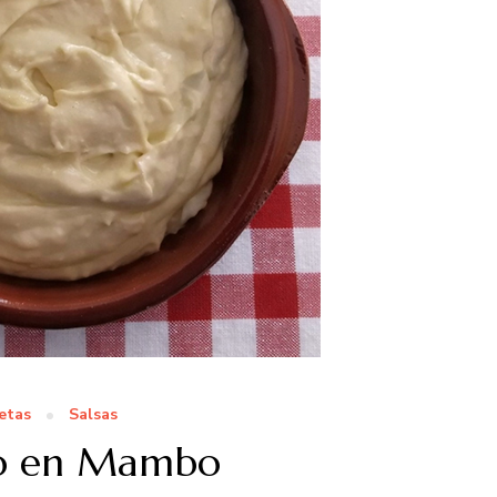
etas
Salsas
o en Mambo