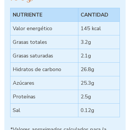
NUTRIENTE
CANTIDAD
Valor energético
145 kcal
Grasas totales
3.2g
Grasas saturadas
2.1g
Hidratos de carbono
26.8g
Azúcares
25.3g
Proteínas
2.5g
Sal
0.12g
*Valores aproximados calculados para la