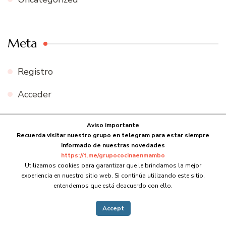
Meta
Registro
Acceder
Feed de entradas
Aviso importante
Recuerda visitar nuestro grupo en telegram para estar siempre
Feed de comentarios
informado de nuestras novedades
https://t.me/grupococinaenmambo
WordPress.org
Utilizamos cookies para garantizar que le brindamos la mejor
experiencia en nuestro sitio web. Si continúa utilizando este sitio,
entendemos que está deacuerdo con ello.
Accept
© Copyright 2026
Cocina en Mambo
. Todos los derechos