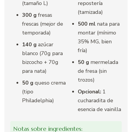
(tamaño L)
repostería
(tamizada)
300 g
fresas
frescas (mejor de
500 ml
nata para
temporada)
montar (mínimo
35% MG, bien
140 g
azúcar
fría)
blanco (70g para
bizcocho + 70g
50 g
mermelada
para nata)
de fresa (sin
trozos)
50 g
queso crema
(tipo
Opcional:
1
Philadelphia)
cucharadita de
esencia de vainilla
Notas sobre ingredientes: