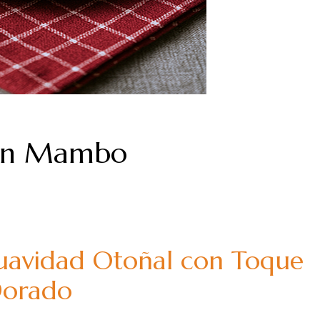
 en Mambo
Suavidad Otoñal con Toque
orado