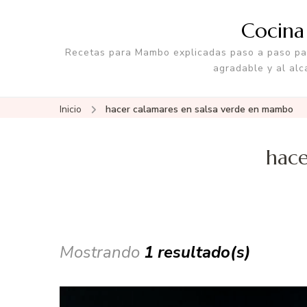
Cocin
Recetas para Mambo explicadas paso a paso par
agradable y al alc
Inicio
hacer calamares en salsa verde en mambo
hace
Mostrando
1 resultado(s)