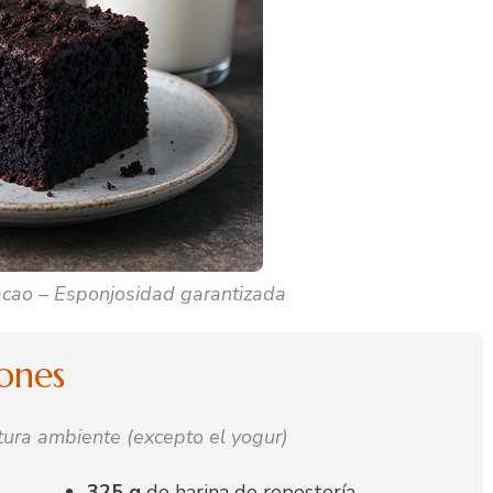
acao – Esponjosidad garantizada
iones
tura ambiente (excepto el yogur)
325 g
de harina de repostería