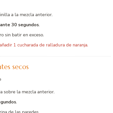
nilla a la mezcla anterior.
rante 30 segundos
.
 sin batir en exceso.
ñadir 1 cucharada de ralladura de naranja.
ntes secos
e
a sobre la mezcla anterior.
egundos
.
rina de las paredes.